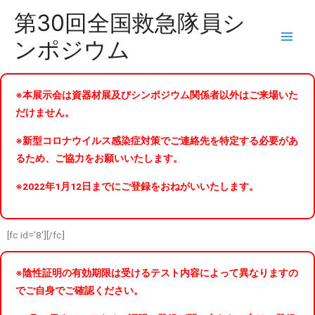
内
第30回全国救急隊員シ
容
ンポジウム
を
ス
キ
※本展示会は資器材展及びシンポジウム関係者以外はご来場いた
ッ
だけません。
プ
※新型コロナウイルス感染症対策でご連絡先を特定する必要があ
るため、ご協力をお願いいたします。
※2022年1月12日までにご登録をおねがいいたします。
[fc id=’8′][/fc]
※陰性証明の有効期限は受けるテスト内容によって異なりますの
でご自身でご確認ください。