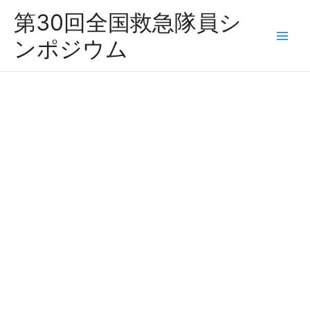
内
第30回全国救急隊員シ
容
ンポジウム
を
ス
キ
ッ
プ